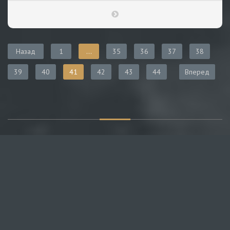
Назад
1
...
35
36
37
38
39
40
41
42
43
44
Вперед
О САЙТЕ
Публикуем различные мнения, статьи и видеоматериалы.
Посетителям нашего сайта предоставляем возможность
общения на портале – вы можете комментировать