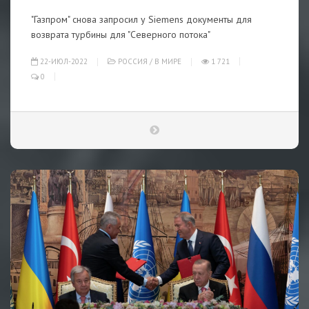
"Газпром" снова запросил у Siemens документы для
возврата турбины для "Северного потока"
22-ИЮЛ-2022
РОССИЯ
/
В МИРЕ
1 721
0