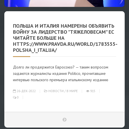
ПОЛЬША И ИТАЛИЯ НАМЕРЕНЫ ОБЪЯВИТЬ
ВОЙНУ ЗА ЛИДЕРСТВО "ТЯЖЕЛОВЕСАМ" ЕС
ЧИТАЙТЕ БОЛЬШЕ НА
HTTPS://WWW.PRAVDA.RU/WORLD/1783555-
POLSHA_I_ITALIJA/
Долго ли продержится Евросоюз? — таким вопросом
задаются журналисты издания Politico, прочитавшие
интервью польского премьера итальянскому изданию
26-ДЕК-2022
НОВОСТИ
/
В МИРЕ
915
0