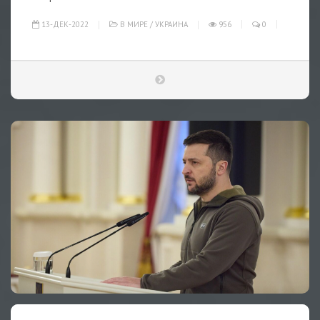
13-ДЕК-2022
В МИРЕ
/
УКРАИНА
956
0