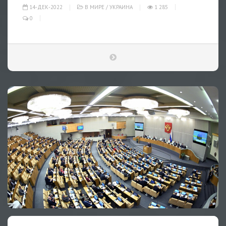
14-ДЕК-2022
В МИРЕ
/
УКРАИНА
1 285
0