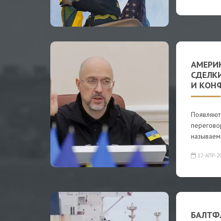
АМЕРИ
СДЕЛК
И КОН
Появляют
перегово
называем
12-АПР-2
БАЛТФ