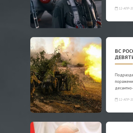
12-АПР-2
ВС РО
ДЕВЯТИ
Подразде
поражени
десантно
12-АПР-2