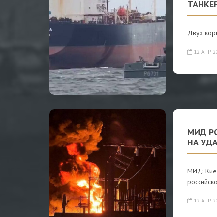
ТАНКЕР
Двух корв
12-АПР-2
МИД РО
НА УД
МИД: Кие
российско
12-АПР-2