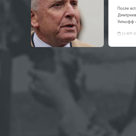
После вс
Дмитриев
Уиткофф 
12-АПР-2