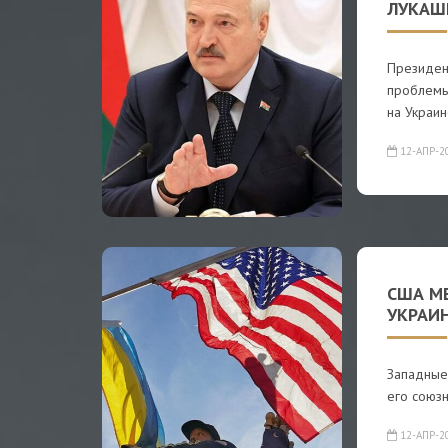
ЛУКАШ
Президен
проблемы
на Украин
12-АПР-2
США М
УКРАИ
Западные
его союзн
12-АПР-2