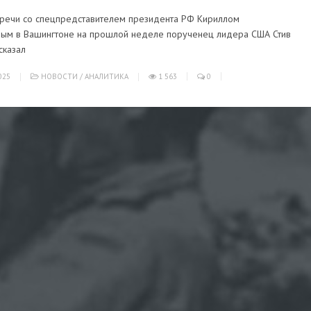
тречи со спецпредставителем президента РФ Кириллом
ым в Вашингтоне на прошлой неделе порученец лидера США Стив
сказал
025
НОВОСТИ
/
АНАЛИТИКА
1 563
0