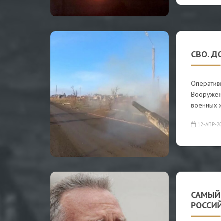
СВО. Д
Оператив
Вооружен
военных 
12-АПР-2
САМЫЙ
РОССИ