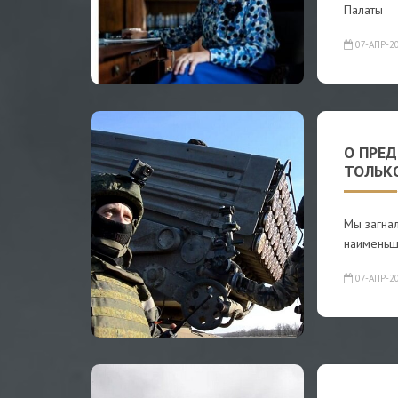
Палаты
07-АПР-2
О ПРЕД
ТОЛЬК
Мы загнал
наименьш
07-АПР-2