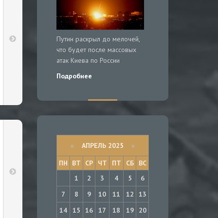
Путин раскрыл до мелочей,
что будет после массовых
атак Киева по России
Подробнее
«
АПРЕЛЬ 2025
»
ПН
ВТ
СР
ЧТ
ПТ
СБ
ВС
1
2
3
4
5
6
7
8
9
10
11
12
13
14
15
16
17
18
19
20