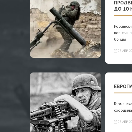
ПРОДВ
ДО 10 
Российски
попытки п
бойцы
07-АПР-2
ЕВРОП
Германска
сообщила,
07-АПР-2