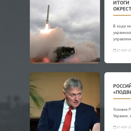
ИТОГИ
ОКРЕС
В ходе м
украинско
управлен
07-АПР-2
РОССИ
«ПОДВИ
Условия 
Украине, 
07-АПР-2