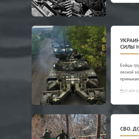
УКРАИ
СИЛЫ 
Бойцы гр
лесной зо
примыкаю
07-АПР-2
СВО. Д