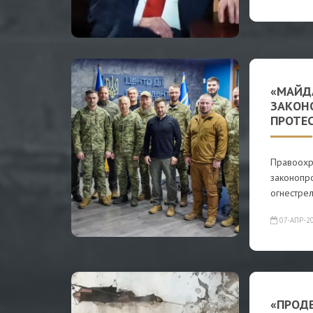
«МАЙД
ЗАКОН
ПРОТЕ
Правоохр
законопр
огнестре
07-АПР-2
«ПРОД