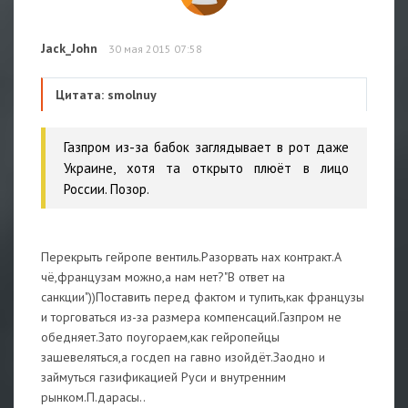
Jack_John
30 мая 2015 07:58
Цитата: smolnuy
Газпром из-за бабок заглядывает в рот даже
Украине, хотя та открыто плюёт в лицо
России. Позор.
Перекрыть гейропе вентиль.Разорвать нах контракт.А
чё,французам можно,а нам нет?"В ответ на
санкции"))Поставить перед фактом и тупить,как французы
и торговаться из-за размера компенсаций.Газпром не
обедняет.Зато поугораем,как гейропейцы
зашевеляться,а госдеп на гавно изойдёт.Заодно и
займуться газификацией Руси и внутренним
рынком.П.дарасы..