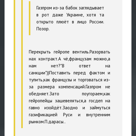
Газпром из-за бабок заглядывает
в рот даже Украине, хотя та
открыто плюёт в лицо России.
Позор.
Перекрыть гейропе вентиль.Разорвать
нах контракт.А чё,французам можно,а
нам нет?"В ответ на
санкции"))Поставить перед фактом и
тупить,как французы и торговаться из-
за размера компенсаций.Газпром не
обедняет.Зато поугораем,как
гейропейцы зашевеляться,а госдеп на
гавно изойдёт.Заодно и займуться
газификацией Руси и внутренним
рынком.П.дарасы..