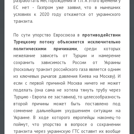
разработать месторождения и т.п. А этого времени у
ЕС нет - Газпром уже заявил, что в нынешних
условиях к 2020 году откажется от украинского
транзита.
По сути упорство Евросоюза в
противодействии
Турецкому потоку объясняется исключительно
политическими причинами
, среди которых
нежелание зависеть от Турции и намерение
сохранить зависимость России от Украины
(поскольку транзит российского газа является одним
из ключевых рычагов давления Киева на Москву). И
если с первой причиной Москва ничего не может
поделать (она сама не хотела тянуть трубу через
Турцию - Европа ее заставила), то целесообразность
второй причины может быть поставлено под
сомнение дальнейшим ухудшением ситуации на
Украине. В ходе которого европейцы наконец-то
поймут, что упорство в вопросе о сохранении
транзита через украинскую ГТС оставит их вообще