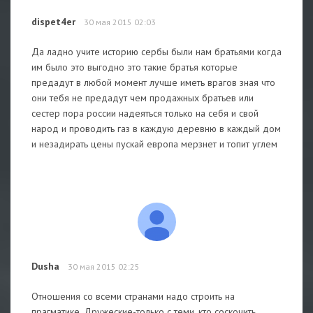
dispet4er
30 мая 2015 02:03
Да ладно учите историю сербы были нам братьями когда
им было это выгодно это такие братья которые
предадут в любой момент лучше иметь врагов зная что
они тебя не предадут чем продажных братьев или
сестер пора россии надеяться только на себя и свой
народ и проводить газ в каждую деревню в каждый дом
и незадирать цены пускай европа мерзнет и топит углем
Dusha
30 мая 2015 02:25
Отношения со всеми странами надо строить на
прагматике. Дружеские-только с теми, кто соскочить