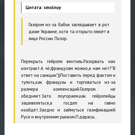
Цитата: smolnuy
Газпром из-за бабок заглядывает в рот
даже Украине, хотя та открыто плюёт в
лицо России. Позор.
Перекрыть гейропе вентиль.Разорвать нах
контракт.А чё,французам можно,а нам нет?"В
ответ на санкции"))Поставить перед фактом и
тупить,как французы и торговаться из-за
размера компенсаций.Газпром не
обедняет.Зато поугораем,как гейропейцы
зашевеляться,а госдеп на гавно
изойдёт.Заодно и займуться газификацией
Руси и внутренним рынком.П.дарасы..