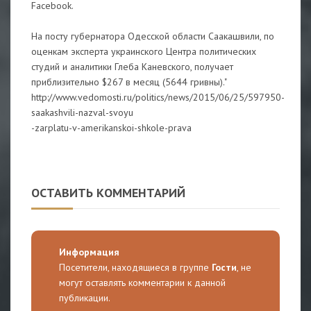
Facebook.
На посту губернатора Одесской области Саакашвили, по
оценкам эксперта украинского Центра политических
студий и аналитики Глеба Каневского, получает
приблизительно $267 в месяц (5644 гривны)."
http://www.vedomosti.ru/politics/news/2015/06/25/597950-
saakashvili-nazval-svoyu
-zarplatu-v-amerikanskoi-shkole-prava
ОСТАВИТЬ КОММЕНТАРИЙ
Информация
Посетители, находящиеся в группе
Гости
, не
могут оставлять комментарии к данной
публикации.