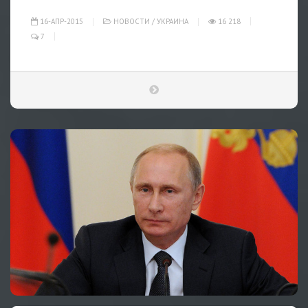
16-АПР-2015
НОВОСТИ
/
УКРАИНА
16 218
7