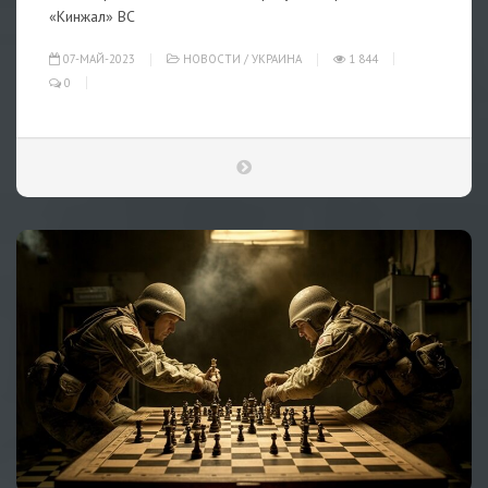
«Кинжал» ВС
07-МАЙ-2023
НОВОСТИ
/
УКРАИНА
1 844
0