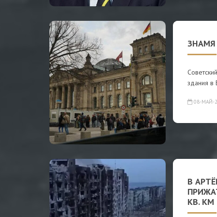
ЗНАМЯ
Советский
здания в 
08-МАЙ-2
В АРТ
ПРИЖАТ
КВ. КМ