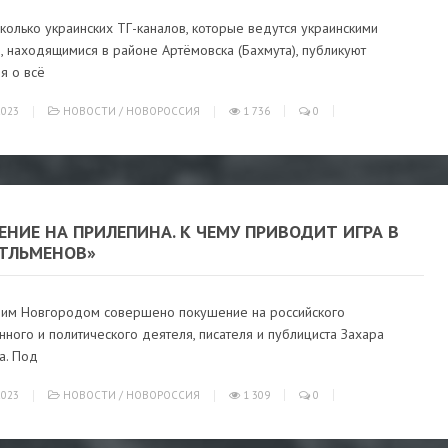
колько украинских ТГ-каналов, которые ведутся украинскими
 находящимися в районе Артёмовска (Бахмута), публикуют
я о всё
023
НОВОСТИ
/
НОВОРОССИЯ
1 736
0
НИЕ НА ПРИЛЕПИНА. К ЧЕМУ ПРИВОДИТ ИГРА В
ТЛЬМЕНОВ»
им Новгородом совершено покушение на российского
ного и политического деятеля, писателя и публициста Захара
а. Под
023
НОВОСТИ
/
НОВОРОССИЯ
1 309
0