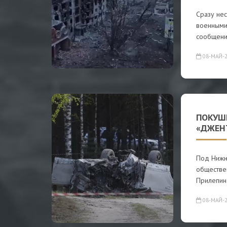
Сразу нес
военными,
сообщени
08-МАЙ-2
ПОКУШЕ
«ДЖЕН
Под Нижн
обществен
Прилепин
08-МАЙ-2