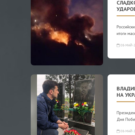
СЛАДК
УДАРО
Российск
итоги ма
08-МАЙ-2
ВЛАДИ
НА УК
Президен
Дня Побе
08-МАЙ-2