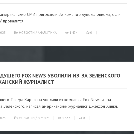
американские СМИ пригрозили Зе-команде «увольнением», если
У провалится.
023
НОВОСТИ
/
АНАЛИТИКА
1 474
0
ДУЩЕГО FOX NEWS УВОЛИЛИ ИЗ-ЗА ЗЕЛЕНСКОГО —
КАНСКИЙ ЖУРНАЛИСТ
щего Такера Карлсона уволили из компании Fox News из-за
а Зеленского, написал американский журналист Джексон Хинкл.
023
НОВОСТИ
/
В МИРЕ
1 337
0