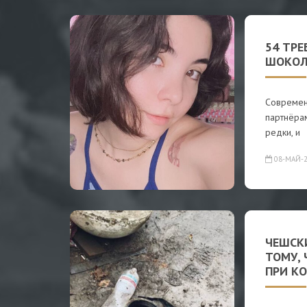
54 ТРЕ
ШОКОЛ
Современ
партнёра
редки, и
08-МАЙ-2
ЧЕШСК
ТОМУ,
ПРИ К