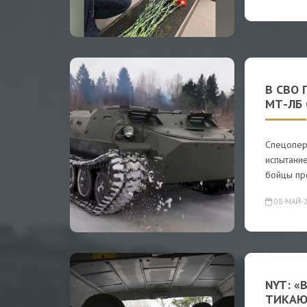
В СВО
МТ-ЛБ
Спецопер
испытани
бойцы пр
08-МАЙ-2
NYT: 
ТИКАЮ