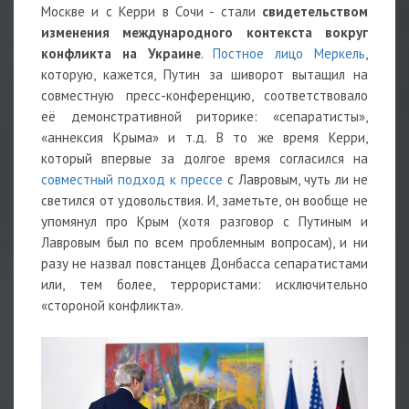
Москве и с Керри в Сочи - стали
свидетельством
изменения международного контекста вокруг
конфликта на Украине
.
Постное лицо Меркель
,
которую, кажется, Путин за шиворот вытащил на
совместную пресс-конференцию, соответствовало
её демонстративной риторике: «сепаратисты»,
«аннексия Крыма» и т.д. В то же время Керри,
который впервые за долгое время согласился на
совместный подход к прессе
с Лавровым, чуть ли не
светился от удовольствия. И, заметьте, он вообще не
упомянул про Крым (хотя разговор с Путиным и
Лавровым был по всем проблемным вопросам), и ни
разу не назвал повстанцев Донбасса сепаратистами
или, тем более, террористами: исключительно
«стороной конфликта».