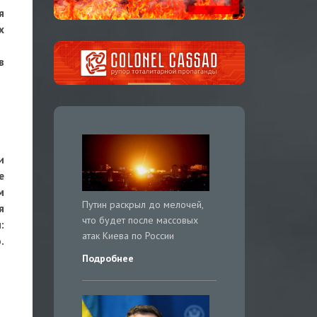
я
х
в
и
е
м
Путин раскрыл до мелочей,
я
что будет после массовых
:
атак Киева по России
.
Подробнее