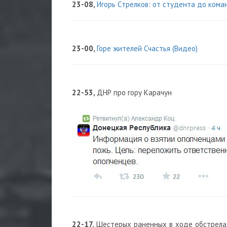
23-08,
Игорь Стрелков: от студента до ком
23-00,
Горе жителей Счастья (Видео)
22-53,
ДНР про гору Карачун
22-17,
Шестерых раненных в ходе обстрела 