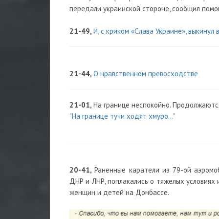
передали украинской стороне, сообщил помо
21-49,
И, с криком «Слава Украине», выкинул 
21-44,
О нравственном превосходстве
21-01,
На границе неспокойно. Продолжаютс
"На границе тучи ходят хмуро..."
20-41,
Раненные каратели из 79-ой аэромо
ДНР и ЛНР, поплакались о тяжелых условиях 
женщин и детей на Донбассе.