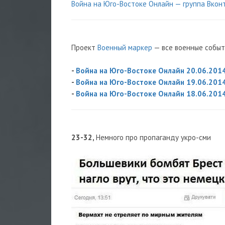
Война на Юго-Востоке Онлайн — группа Вкон
Проект
Военный маркер
— все военные событ
-
Война на Юго-Востоке Онлайн 20.06.201
-
Война на Юго-Востоке Онлайн 19.06.201
-
Война на Юго-Востоке Онлайн 18.06.201
23-32,
Немного про пропаганду укро-сми